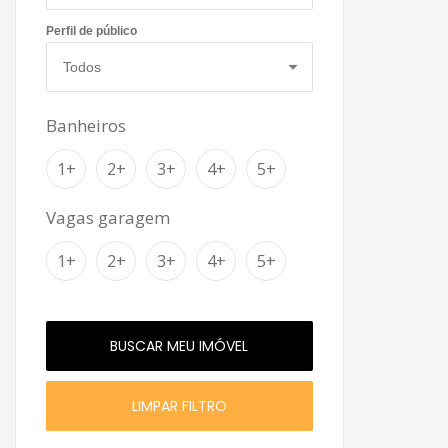
Perfil de público
Banheiros
1+
2+
3+
4+
5+
Vagas garagem
1+
2+
3+
4+
5+
LIMPAR FILTRO