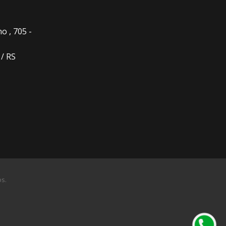
o , 705 -
 / RS
os.