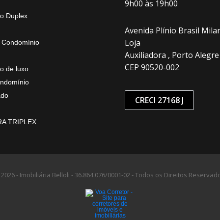
9h00 às 19h00
o Duplex
Avenida Plínio Brasil Milan
Loja
 Condomínio
Auxiliadora , Porto Alegre
CEP 90520-002
o de luxo
ndomínio
ado
CRECI 27168 J
A TRIPLEX
2026 - Imobiliária Belloli -
36.864.076/0001-02 -
Todos os Direitos Reservad