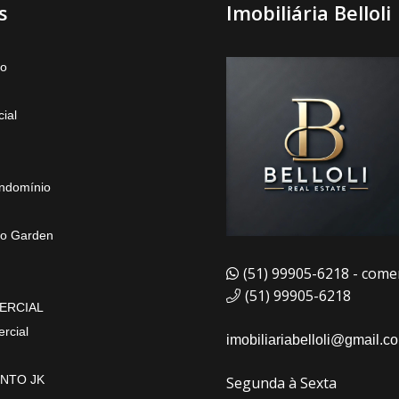
s
Imobiliária Belloli
to
ial
ndomínio
o Garden
(51) 99905-6218 - comer
(51) 99905-6218
ERCIAL
rcial
imobiliariabelloli@gmail.c
NTO JK
Segunda à Sexta