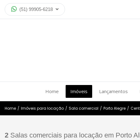
(51) 99905-6218
Home
Imóveis
Lançamentos
Home
/
Imóveis para locação
/
Sala comercial
/
Porto Alegre
/
Cent
2
Salas comerciais para locação em Porto Ale