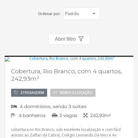
Fichas cadastrais
Ordenar por:
Financiamento
Hotsites
Abrir filtro
Política de privacidade
Postagens
Cobertura, Rio Branco, com 4 quartos,
Desocupado
242,93m²
Simulador de financiamento
21953AGDEM
VENDA E LOCAÇÃO
whatsapp
4 dormitórios, sendo 3 suítes
ANUCIE SEU IMOVEL CONOSCO
4 banheiros
3 vagas
242,93m²
Imóveis favoritos
cobertura no Rio Branco, sob excelente localização e com fácil
acesso ao Zaffari da Cabral, Colégio Leonardo Da Vinci e Av.