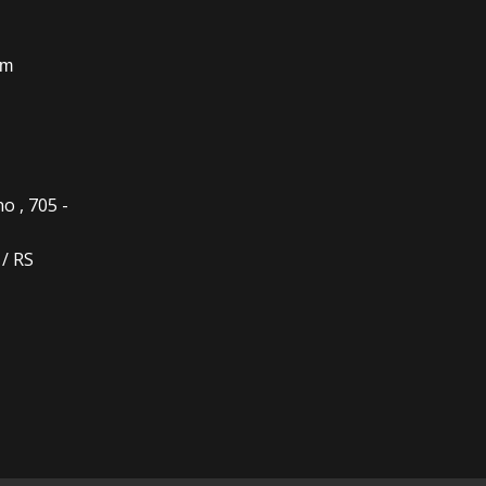
om
o , 705 -
 / RS