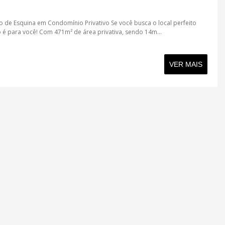
de Esquina em Condomínio Privativo Se você busca o local perfeito
o é para você! Com 471m² de área privativa, sendo 14m...
VER MAIS