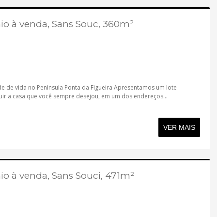
o à venda, Sans Souc, 360m²
de de vida no Península Ponta da Figueira Apresentamos um lote
ruir a casa que você sempre desejou, em um dos endereços...
VER MAIS
 à venda, Sans Souci, 471m²