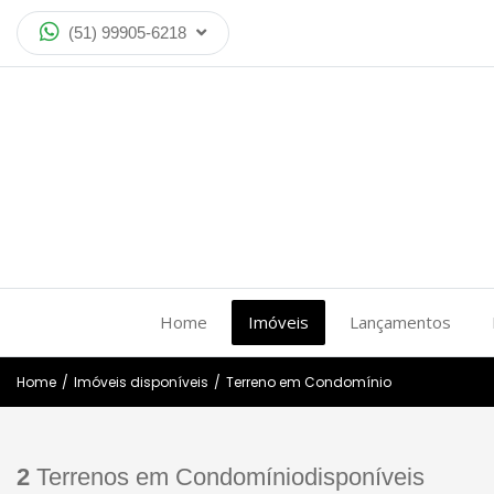
(51) 99905-6218
Home
Imóveis
Lançamentos
Home
/
Imóveis disponíveis
/
Terreno em Condomínio
2
Terrenos em Condomíniodisponíveis