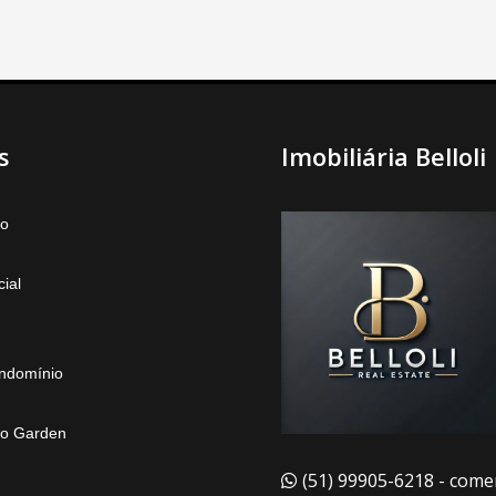
s
Imobiliária Belloli
to
ial
ndomínio
o Garden
(51) 99905-6218 - comer