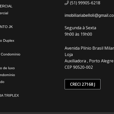
(51) 99905-6218
ERCIAL
rcial
imobiliariabelloli@gmail.c
NTO JK
Segunda à Sexta
9h00 às 19h00
o Duplex
Avenida Plínio Brasil Milan
Loja
 Condomínio
Auxiliadora , Porto Alegre
CEP 90520-002
o de luxo
ndomínio
ado
CRECI 27168 J
A TRIPLEX