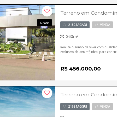
Terreno em Condomíni
Novo
21821AGADI
VENDA
360m²
Realize o sonho de viver com qualida
exclusivo de 360 m², ideal para const
R$ 456.000,00
Terreno em Condomínio
21681AGGUI
VENDA