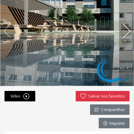
Fichas cadastrais
Financiamento
Hotsites
Política de privacidade
Postagens
Simulador de financiamento
whatsapp
Salvar nos favoritos
Vídeo
ANUCIE SEU IMOVEL CONOSCO
Compartilhar
Imóveis favoritos
Imprimir