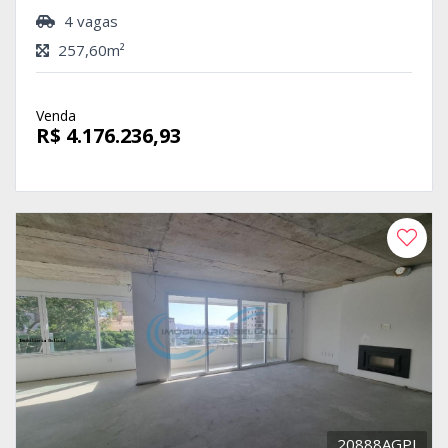
4 vagas
257,60m²
Venda
R$ 4.176.236,93
20888AGPI