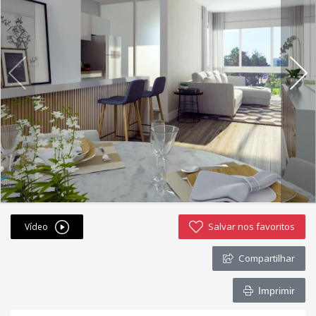
Fichas cadastrais
Financiamento
Hotsites
Política de privacidade
Postagens
Simulador de financiamento
whatsapp
Salvar nos favoritos
Vídeo
ANUCIE SEU IMOVEL CONOSCO
Compartilhar
Imóveis favoritos
Imprimir