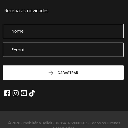
Receba as novidades
CADASTRAR
© 2026 - Imobiliária Belloli -
36.864.076/0001-02 -
Todos os Direitos