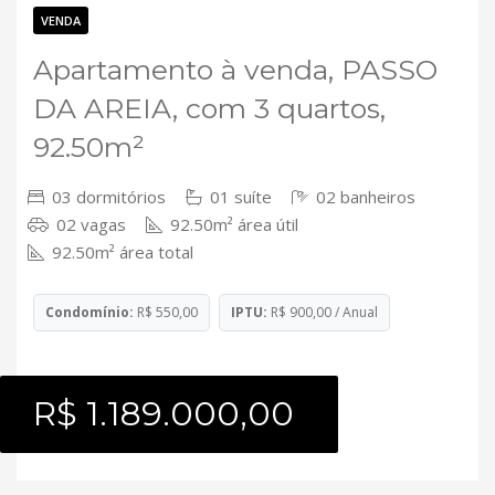
Contato
VENDA
Apartamento à venda, PASSO
DA AREIA, com 3 quartos,
92.50m²
03 dormitórios
01 suíte
02 banheiros
02 vagas
92.50m² área útil
92.50m² área total
Condomínio:
R$ 550,00
IPTU:
R$ 900,00 / Anual
R$ 1.189.000,00