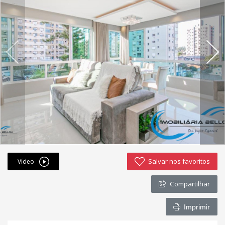
Fichas cadastrais
Financiamento
Hotsites
Política de privacidade
Postagens
Simulador de financiamento
whatsapp
Salvar nos favoritos
Vídeo
ANUCIE SEU IMOVEL CONOSCO
Compartilhar
Imóveis favoritos
Imprimir