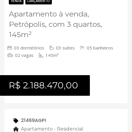
Contato
VENDA
LANÇAMENTO
Apartamento à venda,
Petrópolis, com 3 quartos,
145m²
03 dormitórios
03 suítes
05 banheiros
02 vagas
145m²
R$ 2.188.470,00
21469AGPI
Apartamento - Residencial