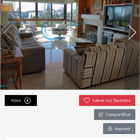
Fichas cadastrais
Financiamento
Hotsites
Política de privacidade
Postagens
Simulador de financiamento
whatsapp
Salvar nos favoritos
Vídeo
ANUCIE SEU IMOVEL CONOSCO
Compartilhar
Imóveis favoritos
Imprimir