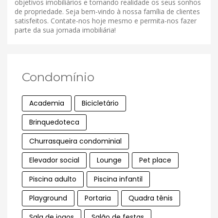
objetivos imobiliários e tornando realidade os seus sonhos
de propriedade. Seja bem-vindo à nossa família de clientes
satisfeitos. Contate-nos hoje mesmo e permita-nos fazer
parte da sua jornada imobiliária!
Condomínio
Academia
Bicicletário
Brinquedoteca
Churrasqueira condominial
Elevador social
Lounge
Pet place
Piscina adulto
Piscina infantil
Playground
Portaria
Quadra tênis
Sala de jogos
Salão de festas