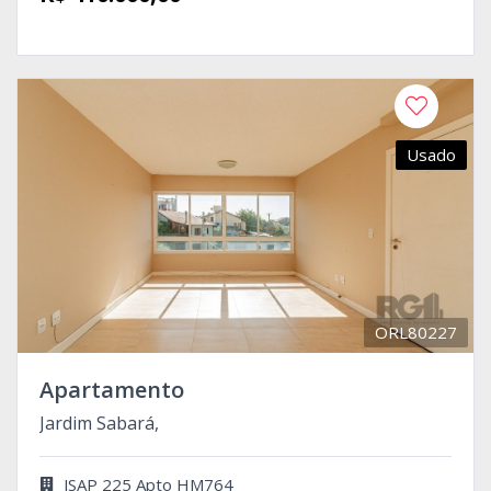
Usado
ORL80227
Apartamento
Jardim Sabará,
JSAP 225 Apto HM764