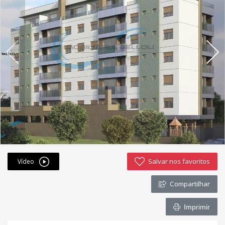
Fichas cadastrais
Financiamento
Hotsites
Política de privacidade
Postagens
Simulador de financiamento
whatsapp
Salvar nos favoritos
Vídeo
ANUCIE SEU IMOVEL CONOSCO
Compartilhar
Imóveis favoritos
Imprimir