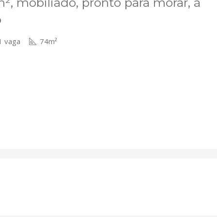
, mobiliado, pronto para morar, à
o
 vaga
74m²