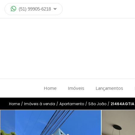
(51) 99905-6218
Home
Imóveis
Lançamentos
Home
/
Imóveis à venda
/
Apartamento
/
São João
/
21464AGTIA