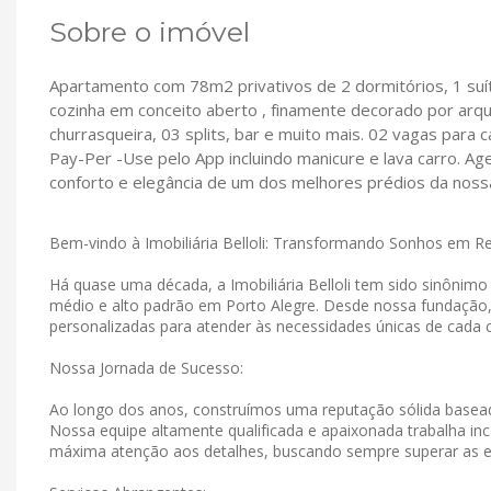
Sobre o imóvel
Apartamento com 78m2 privativos de 2 dormitórios, 1 suíte 
cozinha em conceito aberto , finamente decorado por arqu
churrasqueira, 03 splits, bar e muito mais. 02 vagas para c
Pay-Per -Use pelo App incluindo manicure e lava carro. 
conforto e elegância de um dos melhores prédios da nossa
Bem-vindo à Imobiliária Belloli: Transformando Sonhos em R
Há quase uma década, a Imobiliária Belloli tem sido sinônim
médio e alto padrão em Porto Alegre. Desde nossa fundação
personalizadas para atender às necessidades únicas de cada c
Nossa Jornada de Sucesso:
Ao longo dos anos, construímos uma reputação sólida basead
Nossa equipe altamente qualificada e apaixonada trabalha in
máxima atenção aos detalhes, buscando sempre superar as e