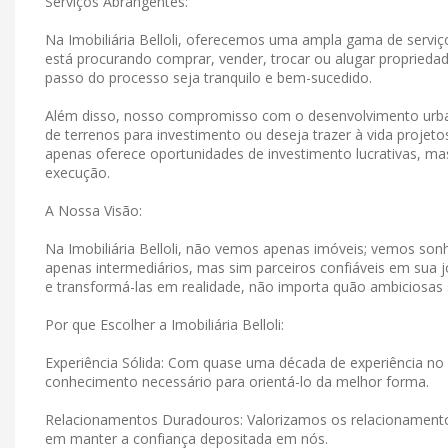
Serviços Abrangentes:
Na Imobiliária Belloli, oferecemos uma ampla gama de serviço
está procurando comprar, vender, trocar ou alugar propriedad
passo do processo seja tranquilo e bem-sucedido.
Além disso, nosso compromisso com o desenvolvimento urban
de terrenos para investimento ou deseja trazer à vida projet
apenas oferece oportunidades de investimento lucrativas, 
execução.
A Nossa Visão:
Na Imobiliária Belloli, não vemos apenas imóveis; vemos s
apenas intermediários, mas sim parceiros confiáveis ​​em su
e transformá-las em realidade, não importa quão ambiciosas
Por que Escolher a Imobiliária Belloli:
Experiência Sólida: Com quase uma década de experiência no 
conhecimento necessário para orientá-lo da melhor forma.
Relacionamentos Duradouros: Valorizamos os relacionamen
em manter a confiança depositada em nós.