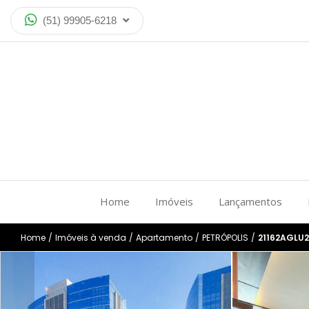
(51) 99905-6218
Home
Imóveis
Lançamentos
Home
/
Imóveis à venda
/
Apartamento
/
PETRÓPOLIS
/
21162AGLU2