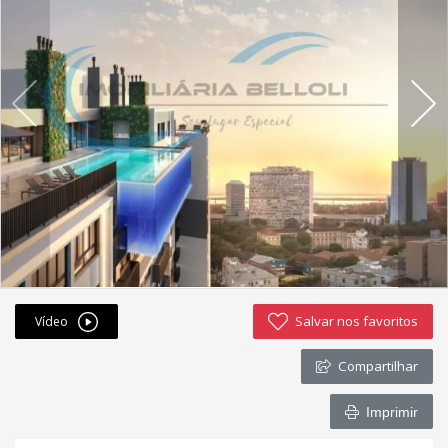
Fichas cadastrais
Financiamento
Hotsites
Política de privacidade
Postagens
Simulador de financiamento
whatsapp
Salvar nos favoritos
Vídeo
ANUCIE SEU IMOVEL CONOSCO
Compartilhar
Imóveis favoritos
Imprimir