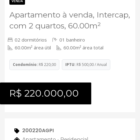
Contato
VENDA
Apartamento à venda, Intercap,
com 2 quartos, 60.00m²
02 dormitórios
01 banheiro
60.00m² área útil
60.00m² área total
Condomínio:
R$ 220,00
IPTU:
R$ 500,00 / Anual
R$ 220.000,00
200220AGPI
Apartamento - Residencial