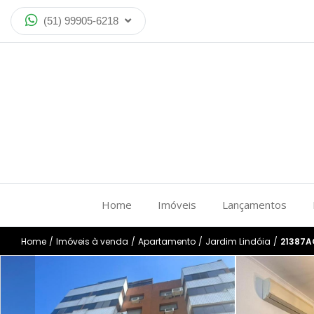
(51) 99905-6218
Home
Imóveis
Lançamentos
Home
/
Imóveis à venda
/
Apartamento
/
Jardim Lindóia
/
21387A