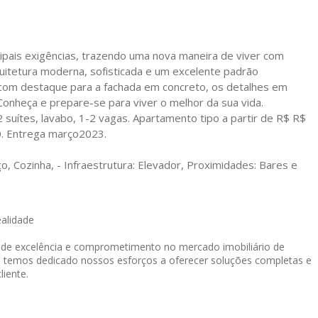
ipais exigências, trazendo uma nova maneira de viver com
rquitetura moderna, sofisticada e um excelente padrão
, com destaque para a fachada em concreto, os detalhes em
Conheça e prepare-se para viver o melhor da sua vida.
uítes, lavabo, 1-2 vagas. Apartamento tipo a partir de R$ R$
0. Entrega março2023.
ço, Cozinha, - Infraestrutura: Elevador, Proximidades: Bares e
ealidade
o de excelência e comprometimento no mercado imobiliário de
, temos dedicado nossos esforços a oferecer soluções completas e
liente.