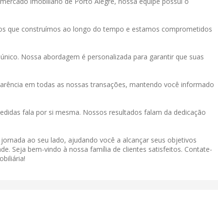
mercado imobiliário de Porto Alegre, nossa equipe possui o
tos que construímos ao longo do tempo e estamos comprometidos
único. Nossa abordagem é personalizada para garantir que suas
sparência em todas as nossas transações, mantendo você informado
didas fala por si mesma. Nossos resultados falam da dedicação
a jornada ao seu lado, ajudando você a alcançar seus objetivos
de. Seja bem-vindo à nossa família de clientes satisfeitos. Contate-
iliária!