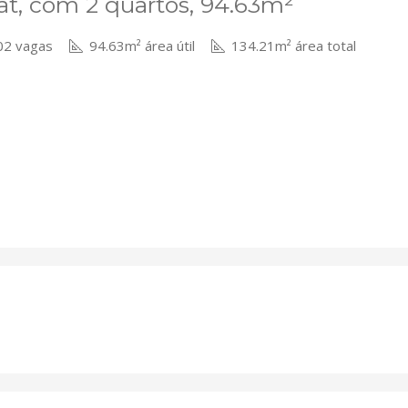
t, com 2 quartos, 94.63m²
2 vagas
94.63m² área útil
134.21m² área total