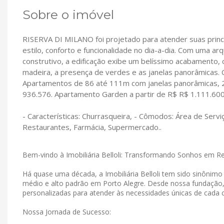
Sobre o imóvel
RISERVA DI MILANO foi projetado para atender suas princ
estilo, conforto e funcionalidade no dia-a-dia. Com uma a
construtivo, a edificação exibe um belíssimo acabamento
madeira, a presença de verdes e as janelas panorâmicas. 
Apartamentos de 86 até 111m com janelas panorâmicas, 2 s
936.576. Apartamento Garden a partir de R$ R$ 1.111.60
- Características: Churrasqueira, - Cômodos: Área de Servi
Restaurantes, Farmácia, Supermercado..
Bem-vindo à Imobiliária Belloli: Transformando Sonhos em R
Há quase uma década, a Imobiliária Belloli tem sido sinônim
médio e alto padrão em Porto Alegre. Desde nossa fundação
personalizadas para atender às necessidades únicas de cada c
Nossa Jornada de Sucesso: