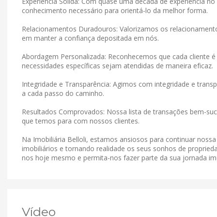
Experiência Sólida: Com quase uma década de experiência no 
conhecimento necessário para orientá-lo da melhor forma.
Relacionamentos Duradouros: Valorizamos os relacionamen
em manter a confiança depositada em nós.
Abordagem Personalizada: Reconhecemos que cada cliente é 
necessidades específicas sejam atendidas de maneira eficaz.
Integridade e Transparência: Agimos com integridade e tran
a cada passo do caminho.
Resultados Comprovados: Nossa lista de transações bem-suce
que temos para com nossos clientes.
Na Imobiliária Belloli, estamos ansiosos para continuar noss
imobiliários e tornando realidade os seus sonhos de proprieda
nos hoje mesmo e permita-nos fazer parte da sua jornada imob
Vídeo