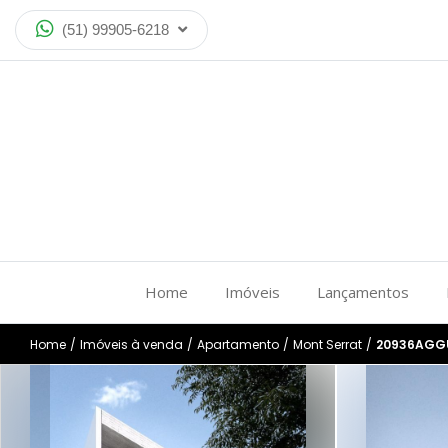
(51) 99905-6218
Home
Imóveis
Lançamentos
Home
/
Imóveis à venda
/
Apartamento
/
Mont Serrat
/
20936AGG