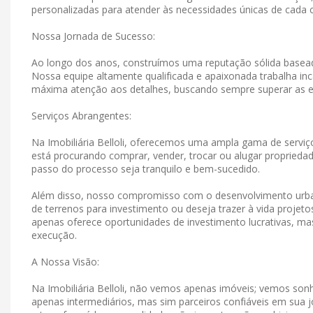
personalizadas para atender às necessidades únicas de cada c
Nossa Jornada de Sucesso:
Ao longo dos anos, construímos uma reputação sólida basead
Nossa equipe altamente qualificada e apaixonada trabalha in
máxima atenção aos detalhes, buscando sempre superar as e
Serviços Abrangentes:
Na Imobiliária Belloli, oferecemos uma ampla gama de serviço
está procurando comprar, vender, trocar ou alugar propriedad
passo do processo seja tranquilo e bem-sucedido.
Além disso, nosso compromisso com o desenvolvimento urban
de terrenos para investimento ou deseja trazer à vida projet
apenas oferece oportunidades de investimento lucrativas, 
execução.
A Nossa Visão:
Na Imobiliária Belloli, não vemos apenas imóveis; vemos s
apenas intermediários, mas sim parceiros confiáveis ​​em su