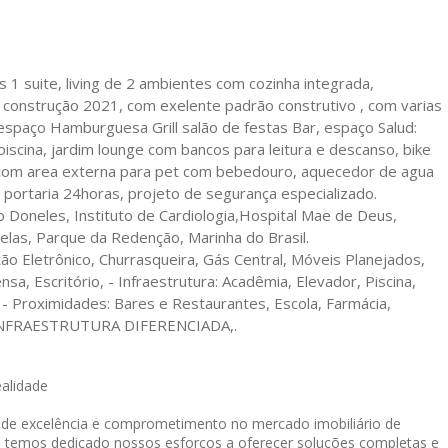
1 suite, living de 2 ambientes com cozinha integrada,
o construção 2021, com exelente padrão construtivo , com varias
espaço Hamburguesa Grill salão de festas Bar, espaço Salud:
 piscina, jardim lounge com bancos para leitura e descanso, bike
s com area externa para pet com bebedouro, aquecedor de agua
, portaria 24horas, projeto de segurança especializado.
to Doneles, Instituto de Cardiologia,Hospital Mae de Deus,
las, Parque da Redenção, Marinha do Brasil.
tão Eletrônico, Churrasqueira, Gás Central, Móveis Planejados,
a, Escritório, - Infraestrutura: Acadêmia, Elevador, Piscina,
, - Proximidades: Bares e Restaurantes, Escola, Farmácia,
 INFRAESTRUTURA DIFERENCIADA,.
ealidade
o de excelência e comprometimento no mercado imobiliário de
, temos dedicado nossos esforços a oferecer soluções completas e