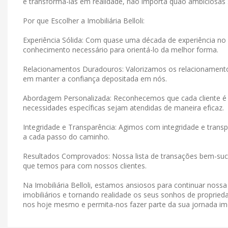
e transformá-las em realidade, não importa quão ambiciosas
Por que Escolher a Imobiliária Belloli:
Experiência Sólida: Com quase uma década de experiência no 
conhecimento necessário para orientá-lo da melhor forma.
Relacionamentos Duradouros: Valorizamos os relacionamen
em manter a confiança depositada em nós.
Abordagem Personalizada: Reconhecemos que cada cliente é 
necessidades específicas sejam atendidas de maneira eficaz.
Integridade e Transparência: Agimos com integridade e tran
a cada passo do caminho.
Resultados Comprovados: Nossa lista de transações bem-suce
que temos para com nossos clientes.
Na Imobiliária Belloli, estamos ansiosos para continuar noss
imobiliários e tornando realidade os seus sonhos de proprieda
nos hoje mesmo e permita-nos fazer parte da sua jornada imob