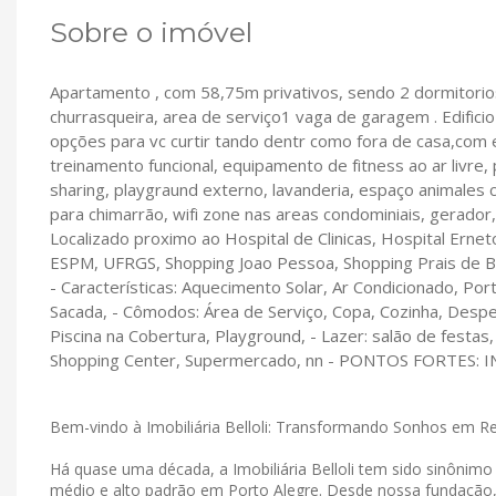
Sobre o imóvel
Apartamento , com 58,75m privativos, sendo 2 dormitorios 
churrasqueira, area de serviço1 vaga de garagem . Edifici
opções para vc curtir tando dentr como fora de casa,com 
treinamento funcional, equipamento de fitness ao ar livre,
sharing, playgraund externo, lavanderia, espaço animale
para chimarrão, wifi zone nas areas condominiais, gerador
Localizado proximo ao Hospital de Clinicas, Hospital Erne
ESPM, UFRGS, Shopping Joao Pessoa, Shopping Prais de Be
- Características: Aquecimento Solar, Ar Condicionado, Por
Sacada, - Cômodos: Área de Serviço, Copa, Cozinha, Despens
Piscina na Cobertura, Playground, - Lazer: salão de festas
Shopping Center, Supermercado, nn - PONTOS FORTES:
Bem-vindo à Imobiliária Belloli: Transformando Sonhos em R
Há quase uma década, a Imobiliária Belloli tem sido sinônim
médio e alto padrão em Porto Alegre. Desde nossa fundação