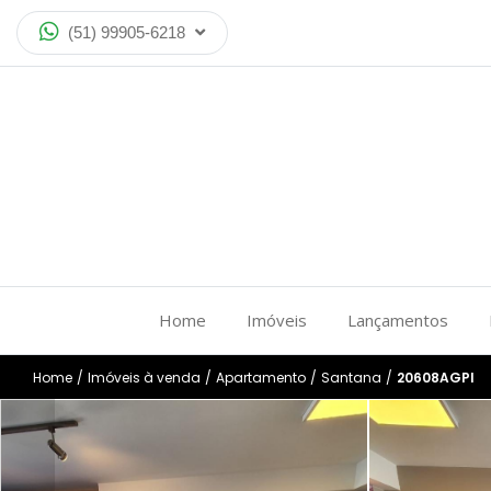
(51) 99905-6218
Home
Imóveis
Lançamentos
Home
/
Imóveis à venda
/
Apartamento
/
Santana
/
20608AGPI