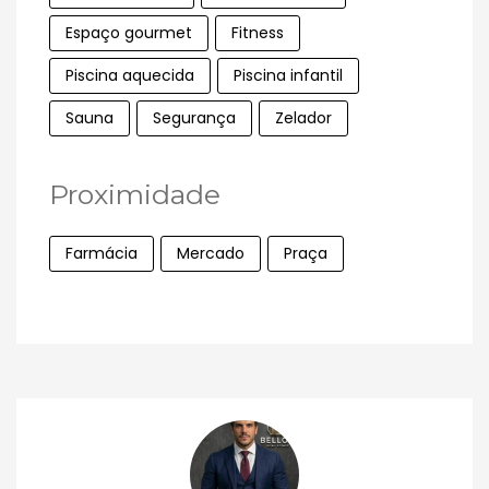
Espaço gourmet
Fitness
Piscina aquecida
Piscina infantil
Sauna
Segurança
Zelador
Proximidade
Farmácia
Mercado
Praça