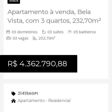
Contato
VENDA
Apartamento à venda, Bela
Vista, com 3 quartos, 232,70m²
03 dormitórios
03 suítes
05 banheiros
03 vagas
232,70m²
R$ 4.362.790,88
21419AGPI
Apartamento - Residencial