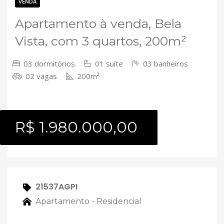
Contato
VENDA
Apartamento à venda, Bela
Vista, com 3 quartos, 200m²
03 dormitórios
01 suíte
03 banheiros
02 vagas
200m²
R$ 1.980.000,00
21537AGPI
Apartamento - Residencial