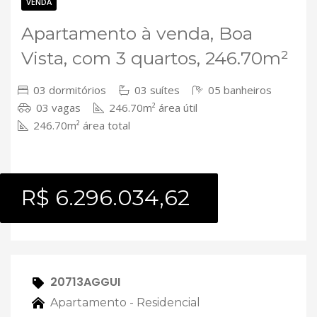
Contato
VENDA
Apartamento à venda, Boa
Vista, com 3 quartos, 246.70m²
03 dormitórios
03 suítes
05 banheiros
03 vagas
246.70m² área útil
246.70m² área total
R$ 6.296.034,62
20713AGGUI
Apartamento - Residencial