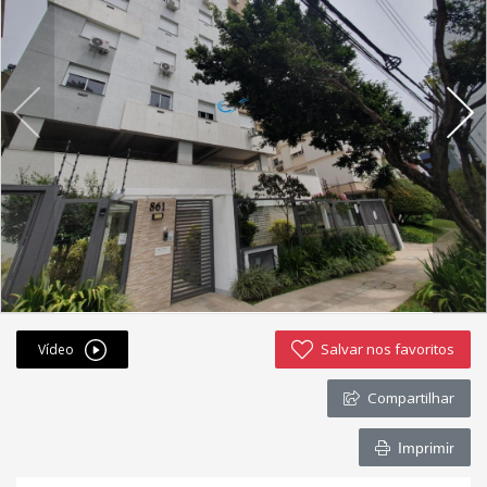
Fichas cadastrais
Financiamento
Hotsites
Política de privacidade
Postagens
Simulador de financiamento
whatsapp
Salvar nos favoritos
Vídeo
ANUCIE SEU IMOVEL CONOSCO
Compartilhar
Imóveis favoritos
Imprimir