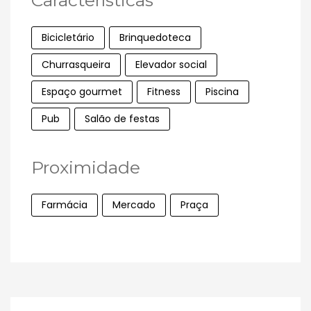
Características
Bicicletário
Brinquedoteca
Churrasqueira
Elevador social
Espaço gourmet
Fitness
Piscina
Pub
Salão de festas
Proximidade
Farmácia
Mercado
Praça