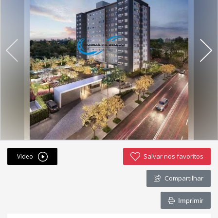
Fichas cadastrais
Financiamento
Hotsites
Política de privacidade
Postagens
Simulador de financiamento
whatsapp
Salvar nos favoritos
Vídeo
ANUCIE SEU IMOVEL CONOSCO
Compartilhar
Imóveis favoritos
Imprimir