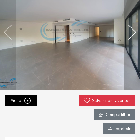
Fichas cadastrais
Financiamento
Hotsites
Política de privacidade
Postagens
Simulador de financiamento
whatsapp
Salvar nos favoritos
Vídeo
ANUCIE SEU IMOVEL CONOSCO
Compartilhar
Imóveis favoritos
Imprimir