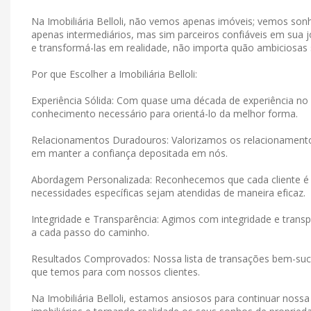
Na Imobiliária Belloli, não vemos apenas imóveis; vemos s
apenas intermediários, mas sim parceiros confiáveis ​​em su
e transformá-las em realidade, não importa quão ambiciosas
Por que Escolher a Imobiliária Belloli:
Experiência Sólida: Com quase uma década de experiência no 
conhecimento necessário para orientá-lo da melhor forma.
Relacionamentos Duradouros: Valorizamos os relacionamen
em manter a confiança depositada em nós.
Abordagem Personalizada: Reconhecemos que cada cliente é 
necessidades específicas sejam atendidas de maneira eficaz.
Integridade e Transparência: Agimos com integridade e tran
a cada passo do caminho.
Resultados Comprovados: Nossa lista de transações bem-suce
que temos para com nossos clientes.
Na Imobiliária Belloli, estamos ansiosos para continuar noss