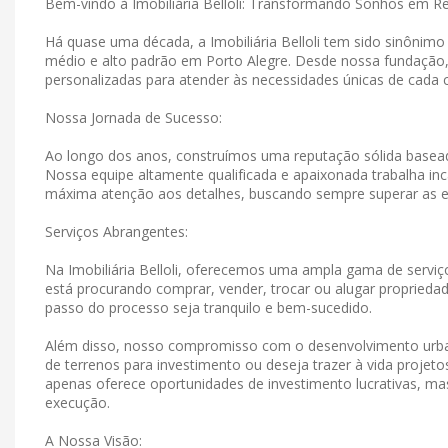
Bem-vindo à Imobiliária Belloli: Transformando Sonhos em R
Há quase uma década, a Imobiliária Belloli tem sido sinônim
médio e alto padrão em Porto Alegre. Desde nossa fundação
personalizadas para atender às necessidades únicas de cada c
Nossa Jornada de Sucesso:
Ao longo dos anos, construímos uma reputação sólida basead
Nossa equipe altamente qualificada e apaixonada trabalha in
máxima atenção aos detalhes, buscando sempre superar as e
Serviços Abrangentes:
Na Imobiliária Belloli, oferecemos uma ampla gama de serviço
está procurando comprar, vender, trocar ou alugar propriedad
passo do processo seja tranquilo e bem-sucedido.
Além disso, nosso compromisso com o desenvolvimento urban
de terrenos para investimento ou deseja trazer à vida projet
apenas oferece oportunidades de investimento lucrativas, 
execução.
A Nossa Visão: