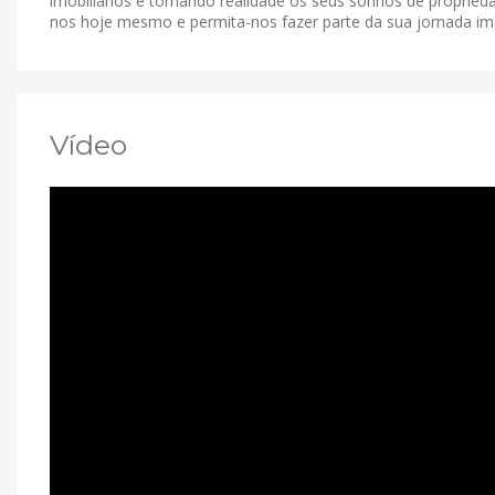
imobiliários e tornando realidade os seus sonhos de proprieda
nos hoje mesmo e permita-nos fazer parte da sua jornada imob
Vídeo