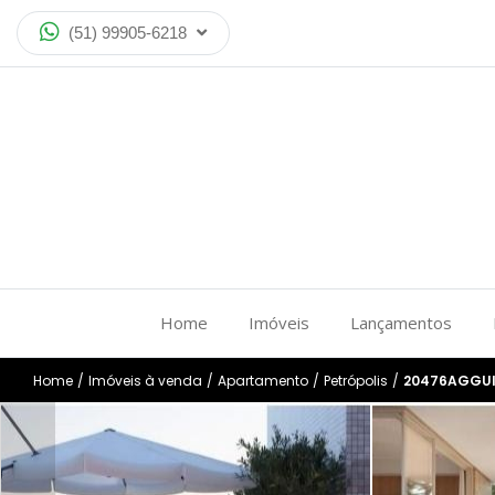
(51) 99905-6218
Home
Imóveis
Lançamentos
Home
/
Imóveis à venda
/
Apartamento
/
Petrópolis
/
20476AGGU