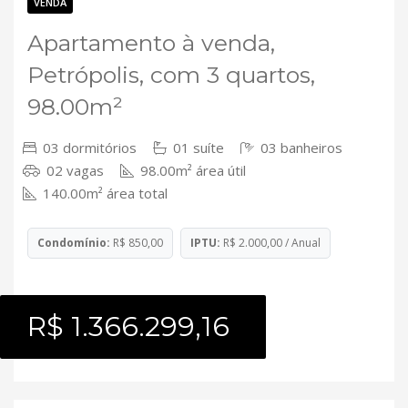
Contato
VENDA
Apartamento à venda,
Petrópolis, com 3 quartos,
98.00m²
03 dormitórios
01 suíte
03 banheiros
02 vagas
98.00m² área útil
140.00m² área total
Condomínio:
R$ 850,00
IPTU:
R$ 2.000,00 / Anual
R$ 1.366.299,16