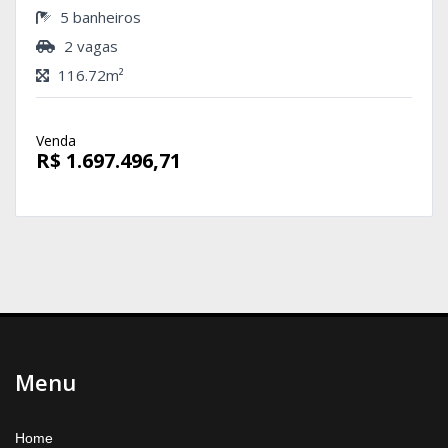
5 banheiros
2 vagas
116.72m²
Venda
R$ 1.697.496,71
Menu
Home