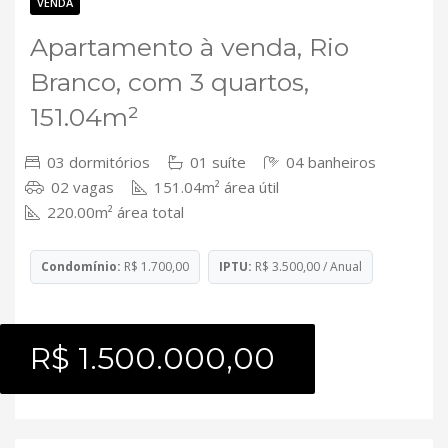
Contato
VENDA
Apartamento à venda, Rio
Branco, com 3 quartos,
151.04m²
03 dormitórios
01 suíte
04 banheiros
02 vagas
151.04m² área útil
220.00m² área total
Condomínio:
R$ 1.700,00
IPTU:
R$ 3.500,00 / Anual
R$ 1.500.000,00