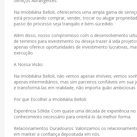
Serviços Abrangentes:
Na Imobiliária Belloli, oferecemos uma ampla gama de serviço
está procurando comprar, vender, trocar ou alugar propriedad
passo do processo seja tranquilo e bem-sucedido.
Além disso, nosso compromisso com o desenvolvimento urban
de terrenos para investimento ou deseja trazer à vida projet
apenas oferece oportunidades de investimento lucrativas, 
execução.
A Nossa Visão:
Na Imobiliária Belloli, não vemos apenas imóveis; vemos s
apenas intermediários, mas sim parceiros confiáveis ​​em su
e transformá-las em realidade, não importa quão ambiciosas
Por que Escolher a Imobiliária Belloli:
Experiência Sólida: Com quase uma década de experiência no 
conhecimento necessário para orientá-lo da melhor forma.
Relacionamentos Duradouros: Valorizamos os relacionamen
em manter a confiança depositada em nós.