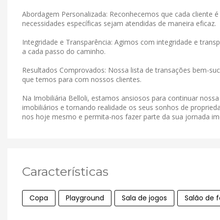
Abordagem Personalizada: Reconhecemos que cada cliente é 
necessidades específicas sejam atendidas de maneira eficaz.
Integridade e Transparência: Agimos com integridade e tran
a cada passo do caminho.
Resultados Comprovados: Nossa lista de transações bem-suce
que temos para com nossos clientes.
Na Imobiliária Belloli, estamos ansiosos para continuar noss
imobiliários e tornando realidade os seus sonhos de proprieda
nos hoje mesmo e permita-nos fazer parte da sua jornada imob
Características
Copa
Playground
Sala de jogos
Salão de f