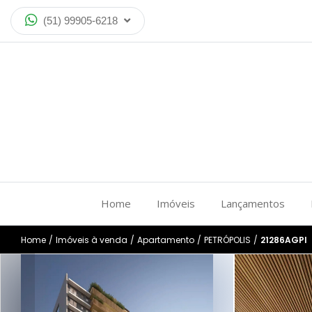
(51) 99905-6218
Home
Imóveis
Lançamentos
Home
/
Imóveis à venda
/
Apartamento
/
PETRÓPOLIS
/
21286AGPI