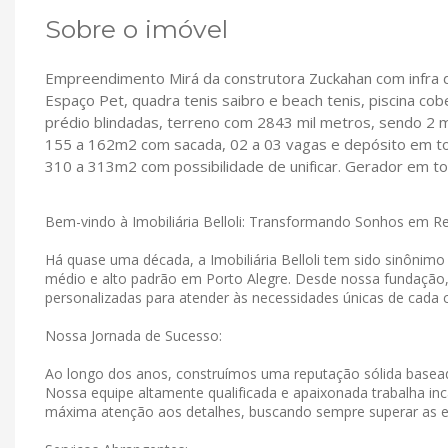
Sobre o imóvel
Empreendimento Mirá da construtora Zuckahan com infra de
Espaço Pet, quadra tenis saibro e beach tenis, piscina co
prédio blindadas, terreno com 2843 mil metros, sendo 2 m
155 a 162m2 com sacada, 02 a 03 vagas e depósito em t
310 a 313m2 com possibilidade de unificar. Gerador em to
Bem-vindo à Imobiliária Belloli: Transformando Sonhos em R
Há quase uma década, a Imobiliária Belloli tem sido sinônim
médio e alto padrão em Porto Alegre. Desde nossa fundação
personalizadas para atender às necessidades únicas de cada c
Nossa Jornada de Sucesso:
Ao longo dos anos, construímos uma reputação sólida basead
Nossa equipe altamente qualificada e apaixonada trabalha in
máxima atenção aos detalhes, buscando sempre superar as e