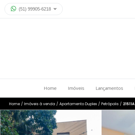
(51) 99905-6218
Home
Imóveis
Lançamentos
Home
/
Imóveis à venda
/
Apartamento Duplex
/
Petrópolis
/
21511