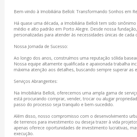
Bem-vindo à Imobiliária Belloli: Transformando Sonhos em R
Há quase uma década, a Imobiliária Belloli tem sido sinônim
médio e alto padrão em Porto Alegre. Desde nossa fundação
personalizadas para atender às necessidades únicas de cada c
Nossa Jornada de Sucesso:
Ao longo dos anos, construímos uma reputação sólida basead
Nossa equipe altamente qualificada e apaixonada trabalha in
máxima atenção aos detalhes, buscando sempre superar as e
Serviços Abrangentes:
Na Imobiliária Belloli, oferecemos uma ampla gama de serviço
está procurando comprar, vender, trocar ou alugar propriedad
passo do processo seja tranquilo e bem-sucedido.
Além disso, nosso compromisso com o desenvolvimento urban
de terrenos para investimento ou deseja trazer à vida projet
apenas oferece oportunidades de investimento lucrativas, 
execução.