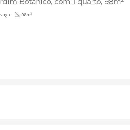
rdim Botânico, com 1 quarto, 98m²
 vaga
98m²