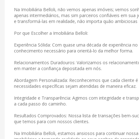
Na Imobiliária Belloli, não vemos apenas imóveis; vemos s
apenas intermediários, mas sim parceiros confiáveis ​​em su
e transformá-las em realidade, não importa quão ambiciosas
Por que Escolher a Imobiliária Belloli:
Experiência Sólida: Com quase uma década de experiência no 
conhecimento necessário para orientá-lo da melhor forma.
Relacionamentos Duradouros: Valorizamos os relacionamen
em manter a confiança depositada em nós.
Abordagem Personalizada: Reconhecemos que cada cliente é 
necessidades específicas sejam atendidas de maneira eficaz.
Integridade e Transparência: Agimos com integridade e tran
a cada passo do caminho.
Resultados Comprovados: Nossa lista de transações bem-suce
que temos para com nossos clientes.
Na Imobiliária Belloli, estamos ansiosos para continuar noss