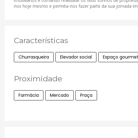
imobiliários e tornando realidade os seus sonhos de proprieda
nos hoje mesmo e permita-nos fazer parte da sua jornada imob
Características
Churrasqueira
Elevador social
Espaço gourme
Proximidade
Farmácia
Mercado
Praça