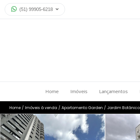
(51) 99905-6218
Home
Imóveis
Lançamentos
Home
/
Imóveis à venda
/
Apartamento Garden
/
Jardim Botânico