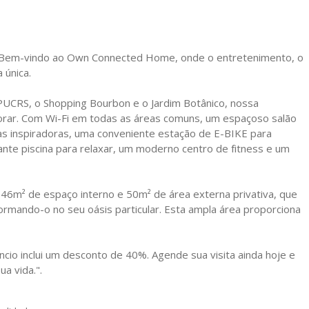
 Bem-vindo ao Own Connected Home, onde o entretenimento, o
 única.
a PUCRS, o Shopping Bourbon e o Jardim Botânico, nossa
rar. Com Wi-Fi em todas as áreas comuns, um espaçoso salão
ias inspiradoras, uma conveniente estação de E-BIKE para
scante piscina para relaxar, um moderno centro de fitness e um
6m² de espaço interno e 50m² de área externa privativa, que
ormando-o no seu oásis particular. Esta ampla área proporciona
ncio inclui um desconto de 40%. Agende sua visita ainda hoje e
a vida.".