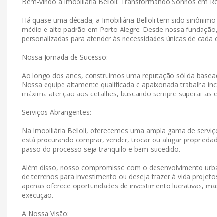
Bem-vindo à Imobiliária Belloli: Transformando Sonhos em R
Há quase uma década, a Imobiliária Belloli tem sido sinônim
médio e alto padrão em Porto Alegre. Desde nossa fundação
personalizadas para atender às necessidades únicas de cada c
Nossa Jornada de Sucesso:
Ao longo dos anos, construímos uma reputação sólida basead
Nossa equipe altamente qualificada e apaixonada trabalha in
máxima atenção aos detalhes, buscando sempre superar as e
Serviços Abrangentes:
Na Imobiliária Belloli, oferecemos uma ampla gama de serviço
está procurando comprar, vender, trocar ou alugar propriedad
passo do processo seja tranquilo e bem-sucedido.
Além disso, nosso compromisso com o desenvolvimento urban
de terrenos para investimento ou deseja trazer à vida projet
apenas oferece oportunidades de investimento lucrativas, 
execução.
A Nossa Visão: