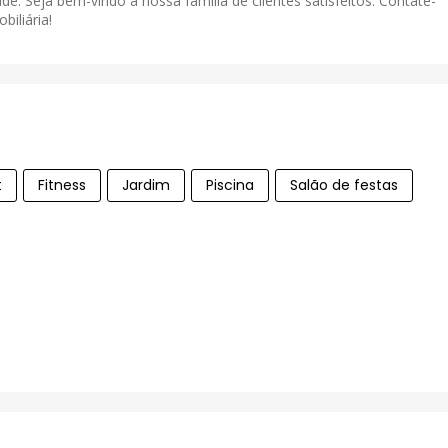
de. Seja bem-vindo à nossa família de clientes satisfeitos. Contate-
iliária!
t
Fitness
Jardim
Piscina
Salão de festas