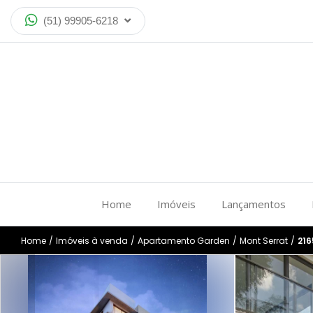
(51) 99905-6218
Home
Imóveis
Lançamentos
Home
/
Imóveis à venda
/
Apartamento Garden
/
Mont Serrat
/
21