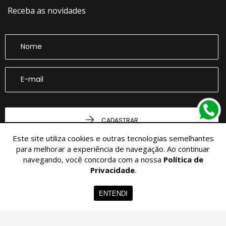
Receba as novidades
CADASTRAR
Este site utiliza cookies e outras tecnologias semelhantes
para melhorar a experiência de navegação. Ao continuar
navegando, você concorda com a nossa
Política de
Privacidade
.
Home
Imóveis
Contato
Menu
ENTENDI
© 2026 - Imobiliária Belloli -
36.864.076/0001-02 -
Todos os Direitos
Reservados.