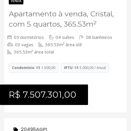
Contato
VENDA
Apartamento à venda, Cristal,
com 5 quartos, 365.53m²
05 dormitórios
04 suítes
08 banheiros
03 vagas
365.53m² área útil
365.53m² área total
Condomínio:
R$ 1.500,00
IPTU:
R$ 5.000,00 / Anual
R$ 7.507.301,00
20495AGPI