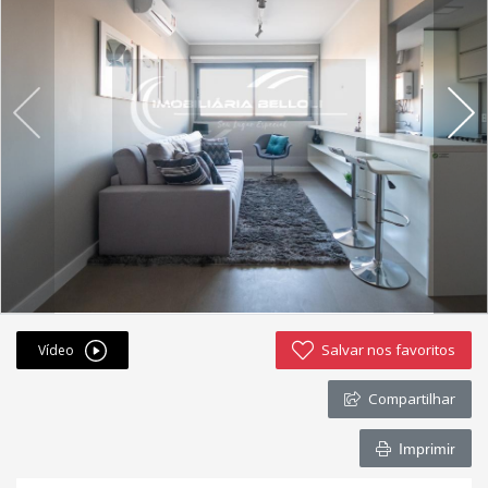
Fichas cadastrais
Financiamento
Hotsites
Política de privacidade
Postagens
Simulador de financiamento
whatsapp
Salvar nos favoritos
Vídeo
ANUCIE SEU IMOVEL CONOSCO
Compartilhar
Imóveis favoritos
Imprimir