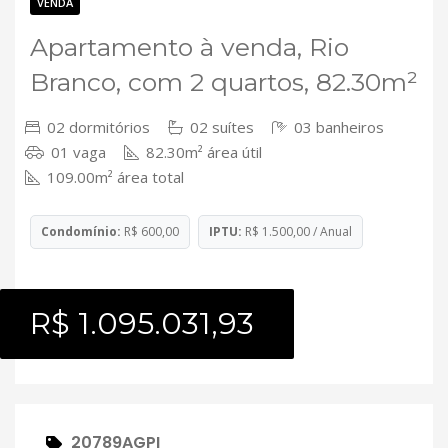
Contato
VENDA
Apartamento à venda, Rio
Branco, com 2 quartos, 82.30m²
02 dormitórios
02 suítes
03 banheiros
01 vaga
82.30m² área útil
109.00m² área total
Condomínio:
R$ 600,00
IPTU:
R$ 1.500,00 / Anual
R$ 1.095.031,93
20789AGPI