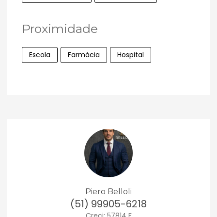
Proximidade
Escola
Farmácia
Hospital
Piero Belloli
(51) 99905-6218
Creci: 57814 F