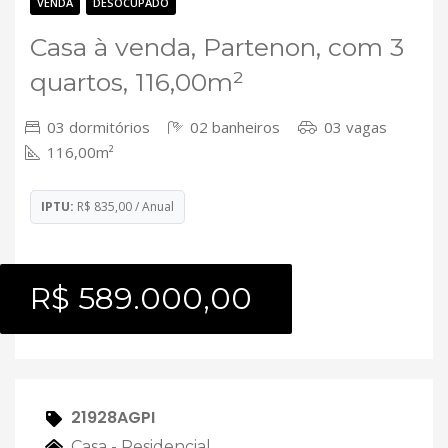
Contato
VENDA
DESOCUPADO
Casa à venda, Partenon, com 3
quartos, 116,00m²
03 dormitórios
02 banheiros
03 vagas
116,00m²
IPTU:
R$ 835,00 / Anual
R$ 589.000,00
21928AGPI
Casa - Residencial