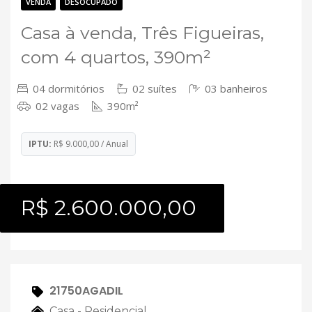
Contato
VENDA
DESOCUPADO
Casa à venda, Três Figueiras,
com 4 quartos, 390m²
04 dormitórios
02 suítes
03 banheiros
02 vagas
390m²
IPTU:
R$ 9.000,00 / Anual
R$ 2.600.000,00
21750AGADIL
Casa - Residencial