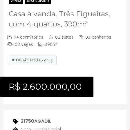
Contato
VENDA
DESOCUPADO
Casa à venda, Três Figueiras,
com 4 quartos, 390m²
04 dormitórios
02 suítes
03 banheiros
02 vagas
390m²
IPTU:
R$ 9.000,00 / Anual
R$ 2.600.000,00
21750AGADIL
Casa - Residencial