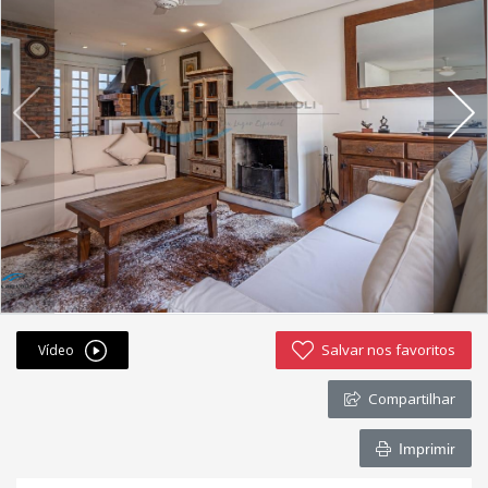
Fichas cadastrais
Financiamento
Hotsites
Política de privacidade
Postagens
Simulador de financiamento
whatsapp
Salvar nos favoritos
Vídeo
ANUCIE SEU IMOVEL CONOSCO
Compartilhar
Imóveis favoritos
Imprimir