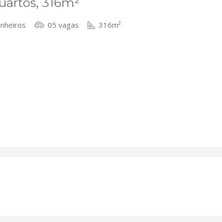
uartos, 316m²
nheiros
05 vagas
316m²