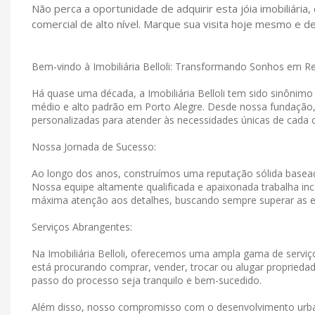
Não perca a oportunidade de adquirir esta jóia imobiliária
comercial de alto nível. Marque sua visita hoje mesmo e de
Bem-vindo à Imobiliária Belloli: Transformando Sonhos em R
Há quase uma década, a Imobiliária Belloli tem sido sinônim
médio e alto padrão em Porto Alegre. Desde nossa fundação
personalizadas para atender às necessidades únicas de cada c
Nossa Jornada de Sucesso:
Ao longo dos anos, construímos uma reputação sólida basead
Nossa equipe altamente qualificada e apaixonada trabalha in
máxima atenção aos detalhes, buscando sempre superar as e
Serviços Abrangentes:
Na Imobiliária Belloli, oferecemos uma ampla gama de serviço
está procurando comprar, vender, trocar ou alugar propriedad
passo do processo seja tranquilo e bem-sucedido.
Além disso, nosso compromisso com o desenvolvimento urban