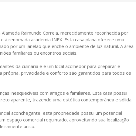
da Alameda Raimundo Correia, merecidamente reconhecida por
pão e à renomada academia INEX. Esta casa plana oferece uma
inado por um janelão que enche o ambiente de luz natural. A área
iões familiares ou encontros sociais.
mantes da culinária e é um local acolhedor para preparar e
a própria, privacidade e conforto são garantidos para todos os
nças inesquecíveis com amigos e familiares. Esta casa possui
creto aparente, trazendo uma estética contemporânea e sólida.
encial aconchegante, esta propriedade possui um potencial
um espaço comercial requintado, aproveitando sua localização
deiramente único.