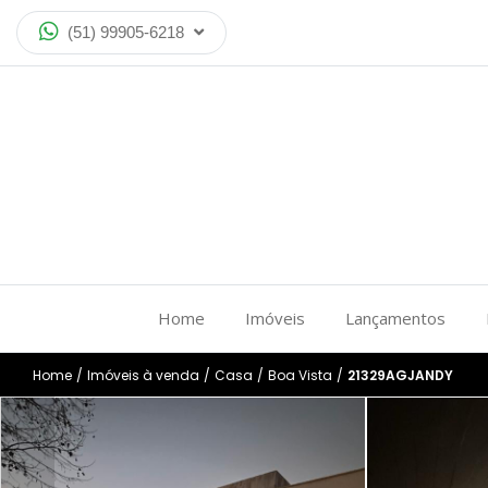
(51) 99905-6218
Home
Imóveis
Lançamentos
Home
/
Imóveis à venda
/
Casa
/
Boa Vista
/
21329AGJANDY