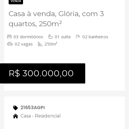
Contato
VENDA
Casa à venda, Glória, com 3
quartos, 250m²
03 dormitórios
01 suíte
02 banheiros
02 vagas
250m²
R$ 300.000,00
21653AGPI
Casa - Residencial