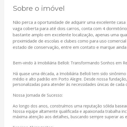
Sobre o imóvel
Não perca a oportunidade de adquirir uma excelente casa 
vaga coberta para até dois carros, conta com 4 dormitóri
bastante amplo em excelente localização, apenas uma quad
proximidade de escolas e clubes como para uso comercial p
estado de conservação, entre em contato e marque ainda 
Bem-vindo à Imobiliária Belloli: Transformando Sonhos em R
Há quase uma década, a Imobiliária Belloli tem sido sinônim
médio e alto padrão em Porto Alegre. Desde nossa fundação
personalizadas para atender às necessidades únicas de cada c
Nossa Jornada de Sucesso:
Ao longo dos anos, construímos uma reputação sólida basead
Nossa equipe altamente qualificada e apaixonada trabalha in
máxima atenção aos detalhes, buscando sempre superar as e