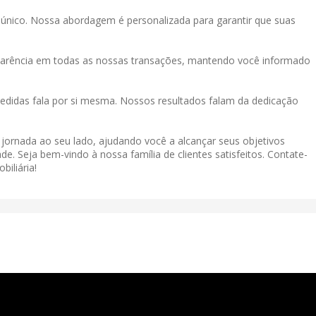
único. Nossa abordagem é personalizada para garantir que suas
sparência em todas as nossas transações, mantendo você informado
didas fala por si mesma. Nossos resultados falam da dedicação
a jornada ao seu lado, ajudando você a alcançar seus objetivos
de. Seja bem-vindo à nossa família de clientes satisfeitos. Contate-
iliária!