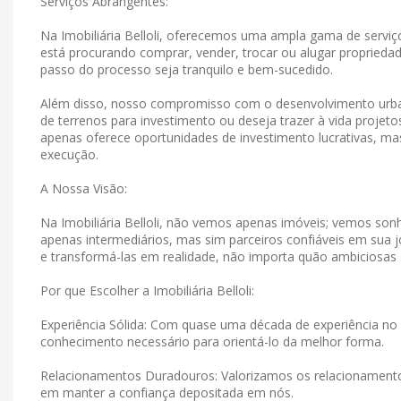
Serviços Abrangentes:
Na Imobiliária Belloli, oferecemos uma ampla gama de serviço
está procurando comprar, vender, trocar ou alugar propriedad
passo do processo seja tranquilo e bem-sucedido.
Além disso, nosso compromisso com o desenvolvimento urban
de terrenos para investimento ou deseja trazer à vida projet
apenas oferece oportunidades de investimento lucrativas, 
execução.
A Nossa Visão:
Na Imobiliária Belloli, não vemos apenas imóveis; vemos s
apenas intermediários, mas sim parceiros confiáveis ​​em su
e transformá-las em realidade, não importa quão ambiciosas
Por que Escolher a Imobiliária Belloli:
Experiência Sólida: Com quase uma década de experiência no 
conhecimento necessário para orientá-lo da melhor forma.
Relacionamentos Duradouros: Valorizamos os relacionamen
em manter a confiança depositada em nós.