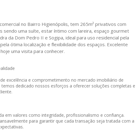
comercial no Bairro Higienópolis, tem 265m² privativos com
os sendo uma suíte, estar íntimo com lareira, espaço gourmet
ra da Dom Pedro II e Sogipa, ideal para uso residencial pela
ela ótima localização e flexibilidade dos espaços. Excelente
hoje uma visita para conhecer.
ealidade
o de excelência e comprometimento no mercado imobiliário de
, temos dedicado nossos esforços a oferecer soluções completas e
liente.
a em valores como integridade, profissionalismo e confiança.
cansavelmente para garantir que cada transação seja tratada com a
xpectativas.