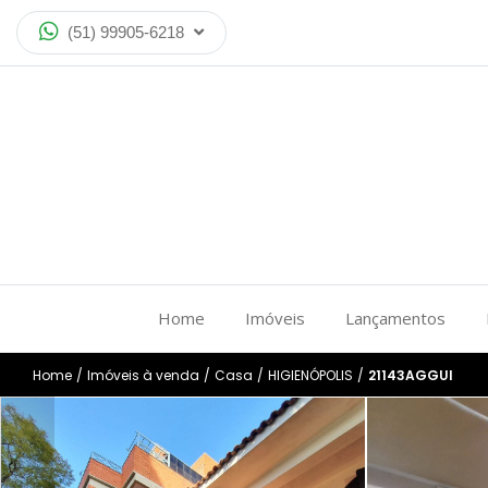
(51) 99905-6218
Home
Imóveis
Lançamentos
Home
/
Imóveis à venda
/
Casa
/
HIGIENÓPOLIS
/
21143AGGUI