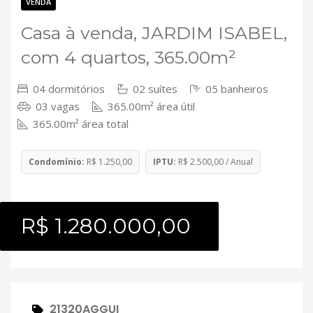
Contato
VENDA
Casa à venda, JARDIM ISABEL,
com 4 quartos, 365.00m²
04 dormitórios
02 suítes
05 banheiros
03 vagas
365.00m² área útil
365.00m² área total
Condomínio:
R$ 1.250,00
IPTU:
R$ 2.500,00 / Anual
R$ 1.280.000,00
21320AGGUI