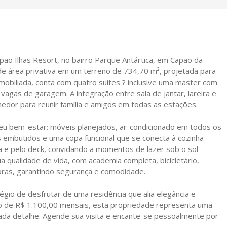
pão Ilhas Resort, no bairro Parque Antártica, em Capão da
e área privativa em um terreno de 734,70 m², projetada para
mobiliada, conta com quatro suítes ? inclusive uma master com
s vagas de garagem. A integração entre sala de jantar, lareira e
edor para reunir família e amigos em todas as estações.
seu bem-estar: móveis planejados, ar-condicionado em todos os
 embutidos e uma copa funcional que se conecta à cozinha
ina e pelo deck, convidando a momentos de lazer sob o sol
a qualidade de vida, com academia completa, bicicletário,
horas, garantindo segurança e comodidade.
égio de desfrutar de uma residência que alia elegância e
io de R$ 1.100,00 mensais, esta propriedade representa uma
ada detalhe. Agende sua visita e encante-se pessoalmente por