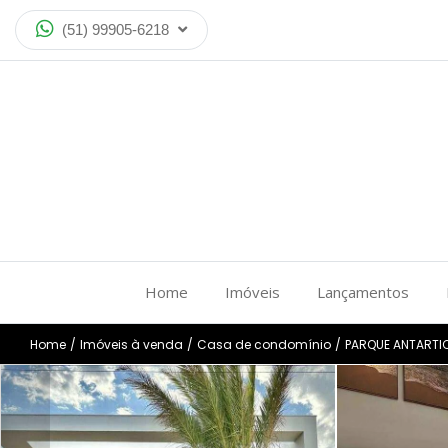
(51) 99905-6218
Home
Imóveis
Lançamentos
Home
/
Imóveis à venda
/
Casa de condomínio
/
PARQUE ANTARTI