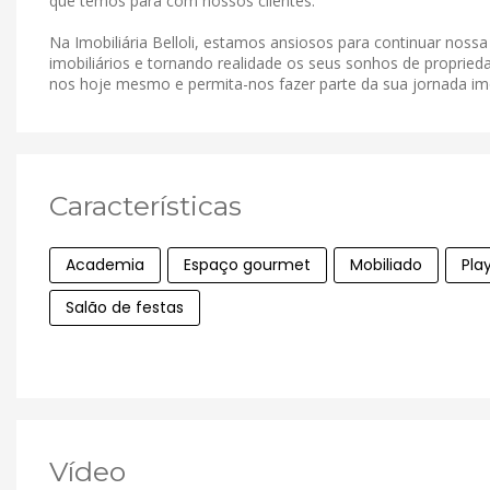
que temos para com nossos clientes.
Na Imobiliária Belloli, estamos ansiosos para continuar noss
imobiliários e tornando realidade os seus sonhos de proprieda
nos hoje mesmo e permita-nos fazer parte da sua jornada imob
Características
Academia
Espaço gourmet
Mobiliado
Pla
Salão de festas
Vídeo