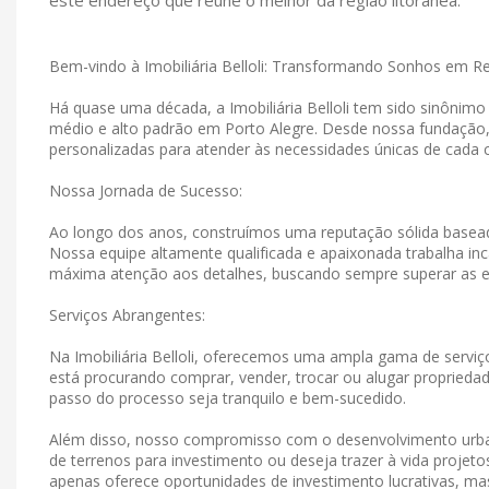
este endereço que reúne o melhor da região litorânea.
Bem-vindo à Imobiliária Belloli: Transformando Sonhos em R
Há quase uma década, a Imobiliária Belloli tem sido sinônim
médio e alto padrão em Porto Alegre. Desde nossa fundação
personalizadas para atender às necessidades únicas de cada c
Nossa Jornada de Sucesso:
Ao longo dos anos, construímos uma reputação sólida basead
Nossa equipe altamente qualificada e apaixonada trabalha in
máxima atenção aos detalhes, buscando sempre superar as e
Serviços Abrangentes:
Na Imobiliária Belloli, oferecemos uma ampla gama de serviço
está procurando comprar, vender, trocar ou alugar propriedad
passo do processo seja tranquilo e bem-sucedido.
Além disso, nosso compromisso com o desenvolvimento urban
de terrenos para investimento ou deseja trazer à vida projet
apenas oferece oportunidades de investimento lucrativas, 