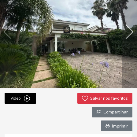
Fichas cadastrais
Financiamento
Hotsites
Política de privacidade
Postagens
Simulador de financiamento
whatsapp
Salvar nos favoritos
Vídeo
ANUCIE SEU IMOVEL CONOSCO
Compartilhar
Imóveis favoritos
Imprimir