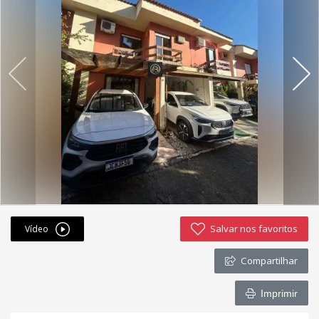
Fichas cadastrais
Financiamento
Hotsites
Política de privacidade
Postagens
Simulador de financiamento
whatsapp
Salvar nos favoritos
Vídeo
ANUCIE SEU IMOVEL CONOSCO
Compartilhar
Imóveis favoritos
Imprimir