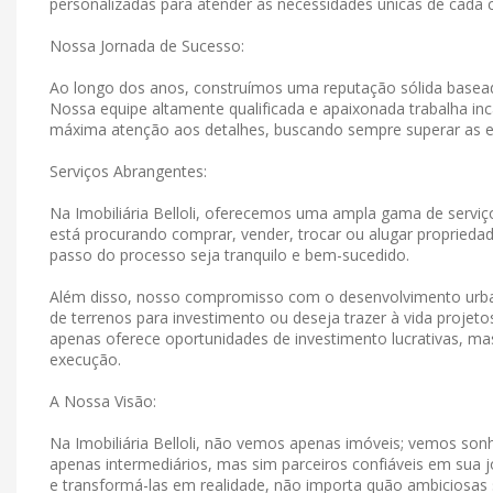
personalizadas para atender às necessidades únicas de cada c
Nossa Jornada de Sucesso:
Ao longo dos anos, construímos uma reputação sólida basead
Nossa equipe altamente qualificada e apaixonada trabalha in
máxima atenção aos detalhes, buscando sempre superar as e
Serviços Abrangentes:
Na Imobiliária Belloli, oferecemos uma ampla gama de serviço
está procurando comprar, vender, trocar ou alugar propriedad
passo do processo seja tranquilo e bem-sucedido.
Além disso, nosso compromisso com o desenvolvimento urban
de terrenos para investimento ou deseja trazer à vida projet
apenas oferece oportunidades de investimento lucrativas, 
execução.
A Nossa Visão:
Na Imobiliária Belloli, não vemos apenas imóveis; vemos s
apenas intermediários, mas sim parceiros confiáveis ​​em su
e transformá-las em realidade, não importa quão ambiciosas