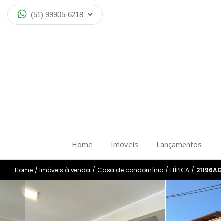
(51) 99905-6218
Home
Imóveis
Lançamentos
Home
/
Imóveis à venda
/
Casa de condomínio
/
HÍPICA
/
21196A