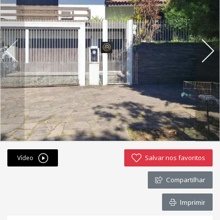
Fichas cadastrais
Financiamento
Hotsites
Política de privacidade
Postagens
Simulador de financiamento
whatsapp
Salvar nos favoritos
Vídeo
ANUCIE SEU IMOVEL CONOSCO
Compartilhar
Imóveis favoritos
Imprimir