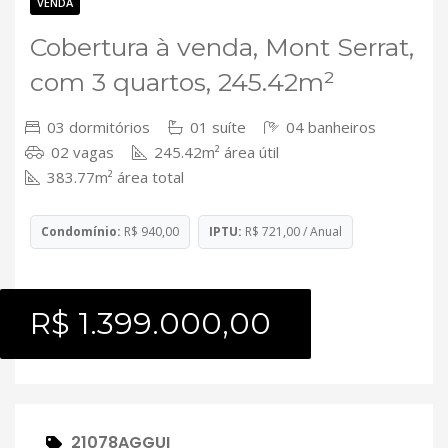
Contato
VENDA
Cobertura à venda, Mont Serrat,
com 3 quartos, 245.42m²
03 dormitórios
01 suíte
04 banheiros
02 vagas
245.42m² área útil
383.77m² área total
Condomínio:
R$ 940,00
IPTU:
R$ 721,00 / Anual
R$ 1.399.000,00
21078AGGUI