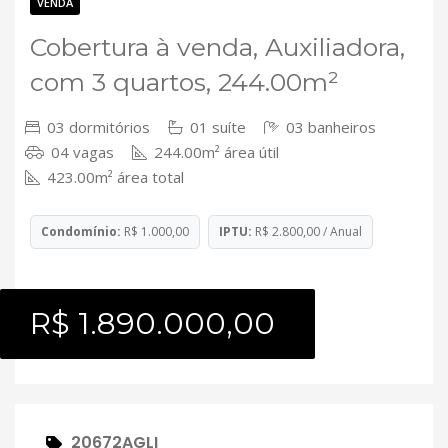
Contato
VENDA
Cobertura à venda, Auxiliadora,
com 3 quartos, 244.00m²
03 dormitórios
01 suíte
03 banheiros
04 vagas
244.00m² área útil
423.00m² área total
Condomínio:
R$ 1.000,00
IPTU:
R$ 2.800,00 / Anual
R$ 1.890.000,00
20672AGLI