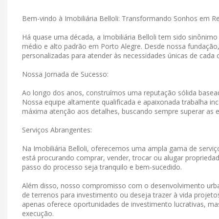
Bem-vindo à Imobiliária Belloli: Transformando Sonhos em R
Há quase uma década, a Imobiliária Belloli tem sido sinônim
médio e alto padrão em Porto Alegre. Desde nossa fundação
personalizadas para atender às necessidades únicas de cada c
Nossa Jornada de Sucesso:
Ao longo dos anos, construímos uma reputação sólida basead
Nossa equipe altamente qualificada e apaixonada trabalha in
máxima atenção aos detalhes, buscando sempre superar as e
Serviços Abrangentes:
Na Imobiliária Belloli, oferecemos uma ampla gama de serviço
está procurando comprar, vender, trocar ou alugar propriedad
passo do processo seja tranquilo e bem-sucedido.
Além disso, nosso compromisso com o desenvolvimento urban
de terrenos para investimento ou deseja trazer à vida projet
apenas oferece oportunidades de investimento lucrativas, 
execução.