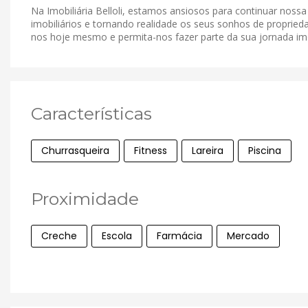
Na Imobiliária Belloli, estamos ansiosos para continuar noss
imobiliários e tornando realidade os seus sonhos de proprieda
nos hoje mesmo e permita-nos fazer parte da sua jornada imob
Características
Churrasqueira
Fitness
Lareira
Piscina
Proximidade
Creche
Escola
Farmácia
Mercado