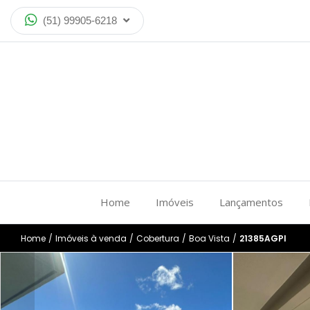
(51) 99905-6218
Home
Imóveis
Lançamentos
Home
/
Imóveis à venda
/
Cobertura
/
Boa Vista
/
21385AGPI