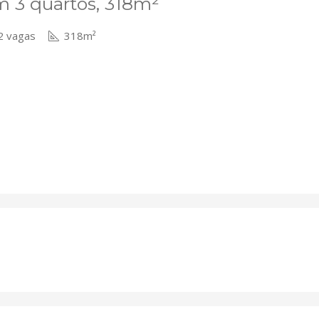
m 3 quartos, 318m²
 vagas
318m²