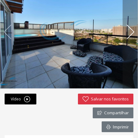
Fichas cadastrais
Financiamento
Hotsites
Política de privacidade
Postagens
Simulador de financiamento
whatsapp
Salvar nos favoritos
Vídeo
ANUCIE SEU IMOVEL CONOSCO
Compartilhar
Imóveis favoritos
Imprimir